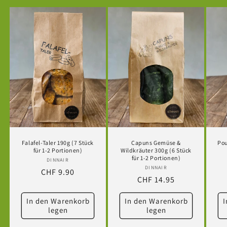
Falafel-Taler 190g (7 Stück
Capuns Gemüse &
Pou
für 1-2 Portionen)
Wildkräuter 300g (6 Stück
für 1-2 Portionen)
DINNAIR
Anbieter:
DINNAIR
Anbieter:
Normaler
CHF 9.90
Normaler
CHF 14.95
Preis
Preis
In den Warenkorb
In den Warenkorb
I
legen
legen