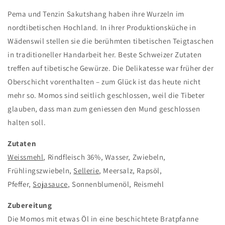
Momo
Momo
Pema und Tenzin Sakutshang haben ihre Wurzeln im
mit
mit
Rind
Rind
nordtibetischen Hochland. In ihrer Produktionsküche in
670g
670g
Wädenswil stellen sie die berühmten tibetischen Teigtaschen
(20
(20
in traditioneller Handarbeit her. Beste Schweizer Zutaten
Stück
Stück
für
für
treffen auf tibetische Gewürze. Die Delikatesse war früher der
3-
3-
Oberschicht vorenthalten – zum Glück ist das heute nicht
4
4
mehr so. Momos sind seitlich geschlossen, weil die Tibeter
Portionen)
Portionen)
glauben, dass man zum geniessen den Mund geschlossen
halten soll.
Zutaten
Weissmehl
, Rindfleisch 36%, Wasser, Zwiebeln,
Frühlingszwiebeln,
Sellerie
, Meersalz, Rapsöl,
Pfeffer,
Sojasauce
, Sonnenblumenöl, Reismehl
Zubereitung
Die Momos mit etwas Öl in eine beschichtete Bratpfanne