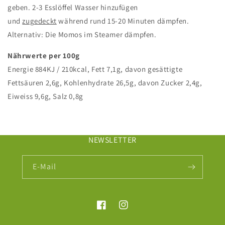
geben. 2-3 Esslöffel Wasser hinzufügen
und
zugedeckt
während rund 15-20 Minuten dämpfen.
Alternativ: Die Momos im Steamer dämpfen.
Nährwerte per 100g
Energie
884KJ / 210kcal
, Fett
7,1
g, davon gesättigte
Fettsäuren 2,6g, Kohlenhydrate
26,5
g, davon Zucker 2,4g,
Eiweiss
9,6
g, Salz 0,8g
NEWSLETTER
E-Mail
Facebook
Instagram