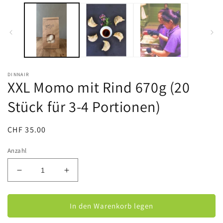
1
in
Modal
öffnen
DINNAIR
XXL Momo mit Rind 670g (20
Stück für 3-4 Portionen)
Normaler
CHF 35.00
Preis
Anzahl
Verringere
Erhöhe
die
die
Menge
Menge
für
für
In den Warenkorb legen
XXL
XXL